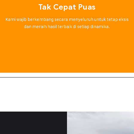
Tak Cepat Puas
Kami wajib berkembang secara menyeluruh untuk tetap eksis
dan meraih hasil terbaik di setiap dinamika.