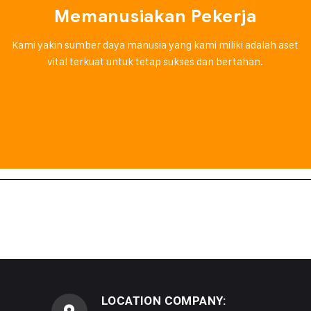
Memanusiakan Pekerja
Kami yakin sumber daya manusia yang kami miliki adalah aset
vital terkuat untuk tetap sukses dan bertahan.
LOCATION COMPANY: