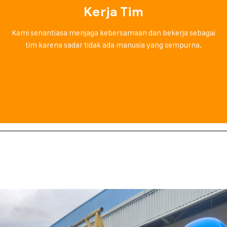
Kerja Tim
Kami senantiasa menjaga kebersamaan dan bekerja sebagai
tim karena sadar tidak ada manusia yang sempurna.