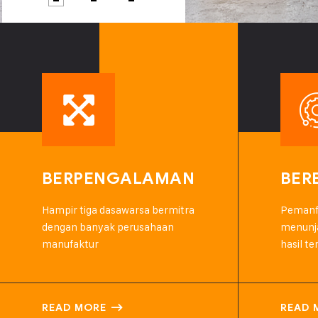
BERPENGALAMAN
BER
Hampir tiga dasawarsa bermitra
Pemanfa
dengan banyak perusahaan
menunja
manufaktur
hasil te
READ MORE
READ 