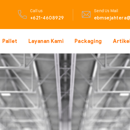
Call us
Send Us Mail
+621-4608929
ebmsejahtera@
Pallet
Layanan Kami
Packaging
Artike